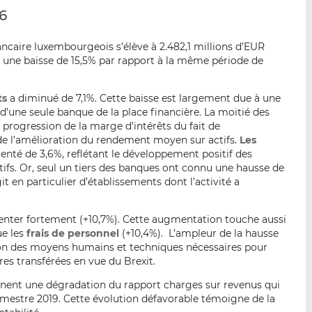
p
r
r
6
a
s
s
r
u
u
ancaire luxembourgeois s’élève à 2.482,1 millions d’EUR
e
r
r
, une baisse de 15,5% par rapport à la même période de
m
L
F
a
i
a
ts
a diminué de 7,1%. Cette baisse est largement due à une
i
n
c
 d’une seule banque de la place financière. La moitié des
l
k
e
progression de la marge d’intérêts du fait de
e
b
de l’amélioration du rendement moyen sur actifs.
Les
d
o
té de 3,6%, reflétant le développement positif des
I
o
actifs. Or, seul un tiers des banques ont connu une hausse de
it en particulier d’établissements dont l’activité a
n
k
nter fortement (+10,7%). Cette augmentation touche aussi
ue les
frais de personnel
(+10,4%). L’ampleur de la hausse
ation des moyens humains et techniques nécessaires pour
es transférées en vue du Brexit.
nt une dégradation du rapport charges sur revenus qui
emestre 2019. Cette évolution défavorable témoigne de la