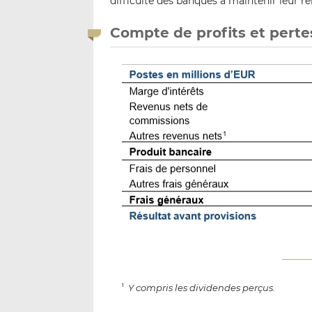
difficulté des banques à maintenir leur ren
Compte de profits et pertes
Y compris les dividendes perçus.
1