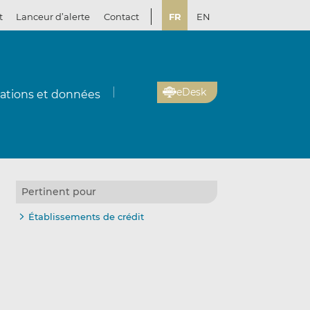
t
Lanceur d’alerte
Contact
FR
EN
eDesk
cations et données
Pertinent pour
Établissements de crédit