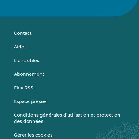
nous
nous
sur
sur
LinkedIn
Vimeo
Contact
Aide
Liens utiles
Abonnement
Flux RSS
Espace presse
Conditions générales d’utilisation et protection
des données
Gérer les cookies