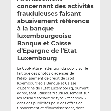
e
g
g
concernant des activités
r
e
e
frauduleuses faisant
p
r
r
abusivement référence
a
s
s
r
u
u
à la banque
e
r
r
luxembourgeoise
m
L
F
Banque et Caisse
a
i
a
d’Epargne de l’Etat
i
n
c
l
k
e
Luxembourg
e
b
d
o
La CSSF attire l’attention du public sur le
I
o
fait que des photos d’agences de
n
k
l’établissement de crédit de droit
luxembourgeois Banque et Caisse
d’Epargne de l’Etat Luxembourg, dûment
agréé, sont utilisées frauduleusement sur
les réseaux sociaux de type « facebook »
dans des publicités pour des offres de
financement et d’investissement, dont