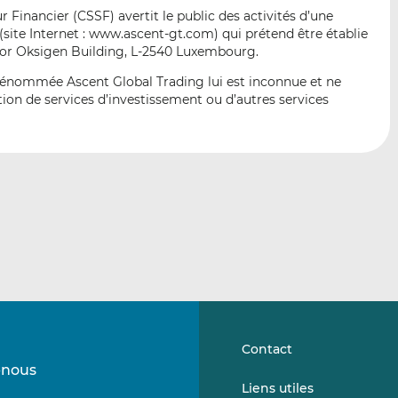
p
r
r
Financier (CSSF) avertit le public des activités d’une
a
s
s
ite Internet : www.ascent-gt.com) qui prétend être établie
r
u
u
loor Oksigen Building, L-2540 Luxembourg.
e
r
r
 dénommée Ascent Global Trading lui est inconnue et ne
m
L
F
ion de services d’investissement ou d’autres services
a
i
a
i
n
c
l
k
e
e
b
d
o
I
o
n
k
Contact
-nous
Suivez-
Suivez-
Liens utiles