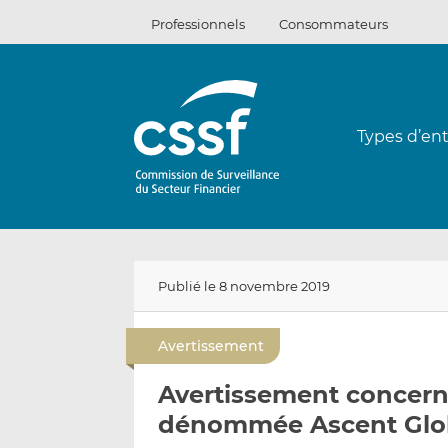
Passer
Professionnels
Consommateurs
au
contenu
Types d’ent
Publié le 8 novembre 2019
Avertissement
Avertissement concerna
dénommée Ascent Glob