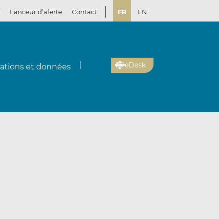
t
Lanceur d’alerte
Contact
FR
EN
eDesk
cations et données