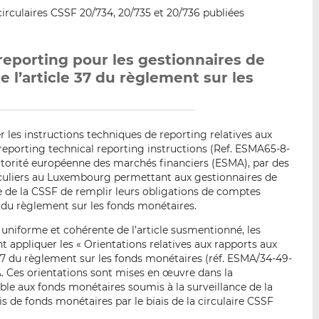
p
r
r
circulaires CSSF 20/734, 20/735 et 20/736 publiées
a
s
s
r
u
u
e
r
r
 reporting pour les gestionnaires de
m
L
F
e l’article 37 du règlement sur les
a
i
a
i
n
c
l
k
e
r les instructions techniques de reporting relatives aux
e
b
eporting technical reporting instructions (Ref. ESMA65-8-
d
o
l’Autorité européenne des marchés financiers (ESMA), par des
I
o
iculiers au Luxembourg permettant aux gestionnaires de
n
k
e de la CSSF de remplir leurs obligations de comptes
37 du règlement sur les fonds monétaires.
uniforme et cohérente de l’article susmentionné, les
 appliquer les « Orientations relatives aux rapports aux
 37 du règlement sur les fonds monétaires (réf. ESMA/34-49-
SMA. Ces orientations sont mises en œuvre dans la
e aux fonds monétaires soumis à la surveillance de la
 de fonds monétaires par le biais de la circulaire CSSF