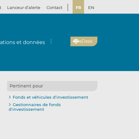
t
Lanceur d’alerte
Contact
FR
EN
eDesk
cations et données
Pertinent pour
Fonds et véhicules d'investissement
Gestionnaires de fonds
d'investissement