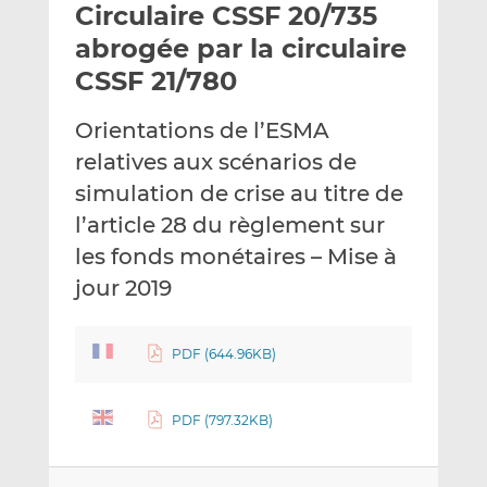
Circulaire CSSF 20/735
y
a
a
e
g
g
abrogée par la circulaire
r
e
e
CSSF 21/780
p
r
r
a
s
s
Orientations de l’ESMA
r
u
u
relatives aux scénarios de
e
r
r
m
L
F
simulation de crise au titre de
a
i
a
l’article 28 du règlement sur
i
n
c
les fonds monétaires – Mise à
l
k
e
jour 2019
e
b
d
o
I
o
PDF (644.96KB)
n
k
PDF (797.32KB)