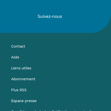
Suivez-nous
Suivez-
Suivez-
nous
nous
sur
sur
LinkedIn
Vimeo
Contact
Aide
Liens utiles
Abonnement
Flux RSS
Espace presse