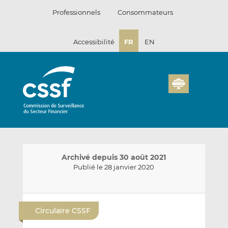
Passer
Professionnels
Consommateurs
au
contenu
Accessibilité
FR
EN
Archivé depuis 30 août 2021
Publié le 28 janvier 2020
E
P
P
n
a
a
Circulaire CSSF
v
r
r
o
t
t