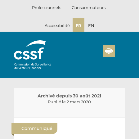
Passer
Professionnels
Consommateurs
au
contenu
Accessibilité
FR
EN
Archivé depuis 30 août 2021
Publié le 2 mars 2020
E
P
P
n
a
a
Communiqué
v
r
r
o
t
t