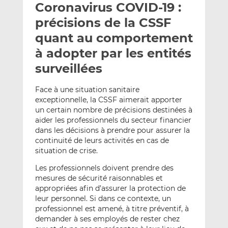
Coronavirus COVID-19 :
y
a
a
e
g
g
précisions de la CSSF
r
e
e
quant au comportement
p
r
r
à adopter par les entités
a
s
s
r
u
u
surveillées
e
r
r
m
L
F
Face à une situation sanitaire
exceptionnelle, la CSSF aimerait apporter
a
i
a
un certain nombre de précisions destinées à
i
n
c
aider les professionnels du secteur financier
l
k
e
dans les décisions à prendre pour assurer la
e
b
continuité de leurs activités en cas de
d
o
situation de crise.
I
o
Les professionnels doivent prendre des
n
k
mesures de sécurité raisonnables et
appropriées afin d’assurer la protection de
leur personnel. Si dans ce contexte, un
professionnel est amené, à titre préventif, à
demander à ses employés de rester chez