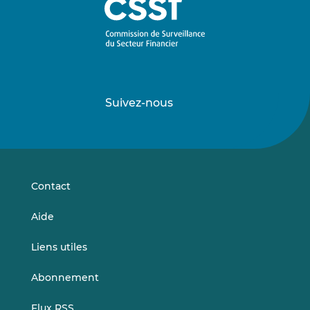
Suivez-nous
Suivez-
Suivez-
nous
nous
sur
sur
LinkedIn
Vimeo
Contact
Aide
Liens utiles
Abonnement
Flux RSS