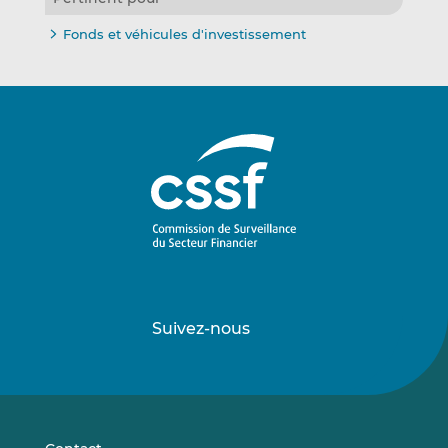
Fonds et véhicules d'investissement
Suivez-nous
Suivez-
Suivez-
nous
nous
sur
sur
LinkedIn
Vimeo