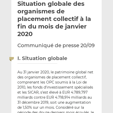
Situation globale des
y
a
a
e
g
g
organismes de
r
e
e
placement collectif à la
p
r
r
fin du mois de janvier
a
s
s
r
u
u
2020
e
r
r
m
L
F
Communiqué de presse 20/09
a
i
a
i
n
c
I. Situation globale
l
k
e
e
b
Au 31 janvier 2020, le patrimoine global net
d
o
des organismes de placement collectif,
I
o
comprenant les OPC soumis à la Loi de
n
k
2010, les fonds d’investissement spécialisés
et les SICAR, s’est élevé à EUR 4.789,797
milliards contre EUR 4.718,914 milliards au
31 décembre 2019, soit une augmentation
de 1,50% sur un mois. Considéré sur la
période des douze derniers mois écoulés, le