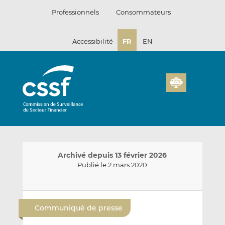
Passer
Professionnels
Consommateurs
au
contenu
Accessibilité
FR
EN
Archivé depuis 13 février 2026
Publié le 2 mars 2020
E
P
P
n
a
a
Communiqué de presse
v
r
r
o
t
t