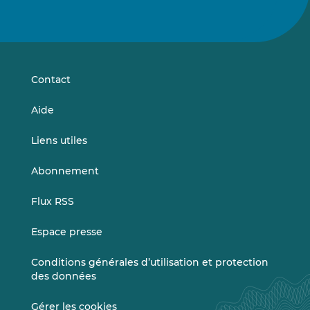
Suivez-
Suivez-
nous
nous
sur
sur
LinkedIn
Vimeo
Contact
Aide
Liens utiles
Abonnement
Flux RSS
Espace presse
Conditions générales d’utilisation et protection
des données
Gérer les cookies