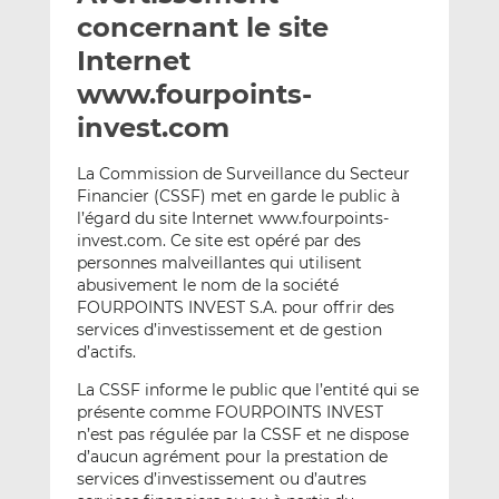
e
g
g
concernant le site
r
e
e
Internet
p
r
r
www.fourpoints-
a
s
s
r
u
u
invest.com
e
r
r
m
L
F
La Commission de Surveillance du Secteur
Financier (CSSF) met en garde le public à
a
i
a
l’égard du site Internet www.fourpoints-
i
n
c
invest.com. Ce site est opéré par des
l
k
e
personnes malveillantes qui utilisent
e
b
abusivement le nom de la société
d
o
FOURPOINTS INVEST S.A. pour offrir des
I
o
services d’investissement et de gestion
n
k
d’actifs.
La CSSF informe le public que l’entité qui se
présente comme FOURPOINTS INVEST
n’est pas régulée par la CSSF et ne dispose
d’aucun agrément pour la prestation de
services d’investissement ou d’autres