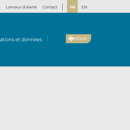
t
Lanceur d’alerte
Contact
FR
EN
eDesk
cations et données