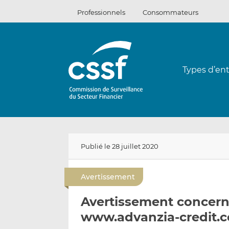
Passer
Professionnels
Consommateurs
au
contenu
Types d’ent
Publié le 28 juillet 2020
Avertissement
Avertissement concerna
www.advanzia-credit.