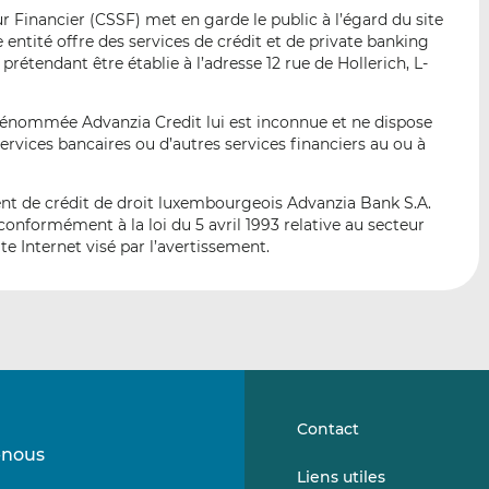
p
r
r
 Financier (CSSF) met en garde le public à l’égard du site
a
s
s
ntité offre des services de crédit et de private banking
r
u
u
rétendant être établie à l’adresse 12 rue de Hollerich, L-
e
r
r
m
L
F
dénommée Advanzia Credit lui est inconnue et ne dispose
a
i
a
rvices bancaires ou d’autres services financiers au ou à
i
n
c
l
k
e
ent de crédit de droit luxembourgeois Advanzia Bank S.A.
e
b
nformément à la loi du 5 avril 1993 relative au secteur
d
o
te Internet visé par l’avertissement.
I
o
n
k
Contact
-nous
Suivez-
Suivez-
Liens utiles