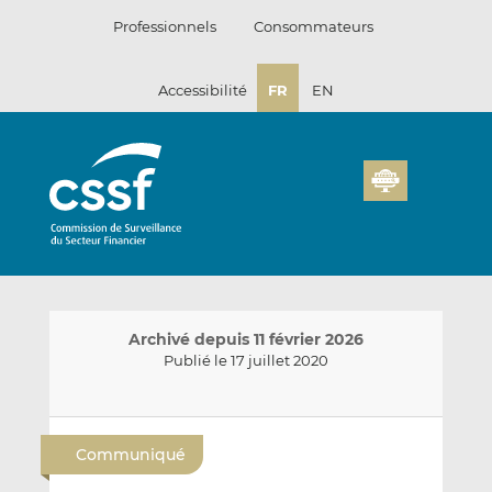
Passer
Professionnels
Consommateurs
au
contenu
Accessibilité
FR
EN
Archivé depuis 11 février 2026
Publié le 17 juillet 2020
E
P
P
n
a
a
Communiqué
v
r
r
o
t
t