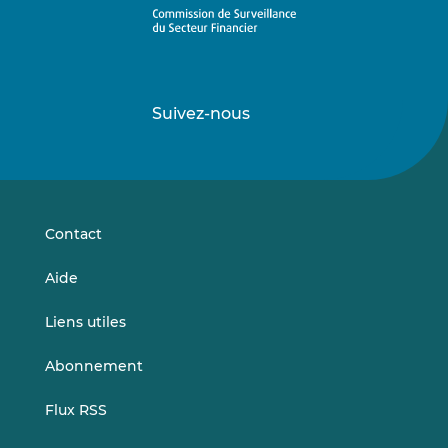
Suivez-nous
Suivez-
Suivez-
nous
nous
sur
sur
LinkedIn
Vimeo
Contact
Aide
Liens utiles
Abonnement
Flux RSS