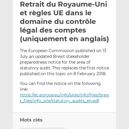
Retrait du Royaume-Uni
y
a
a
e
g
g
et règles UE dans le
r
e
e
domaine du contrôle
p
r
r
légal des comptes
a
s
s
r
u
u
(uniquement en anglais)
e
r
r
m
L
F
The European Commission published on 13
July an updated Brexit stakeholder
a
i
a
preparedness notice for the area of
i
n
c
statutory audit. This replaces the first notice
l
k
e
published on this topic on 8 February 2018.
e
b
d
o
You can find the notice on the following
link:
I
o
https://ec.europa.eu/info/sites/info/files/brexi
n
k
t_files/info_site/statutory_audits_en.pdf
Mots clés