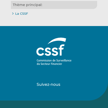
Thème principal:
La CSSF
Suivez-nous
Suivez-
Suivez-
nous
nous
sur
sur
LinkedIn
Vimeo