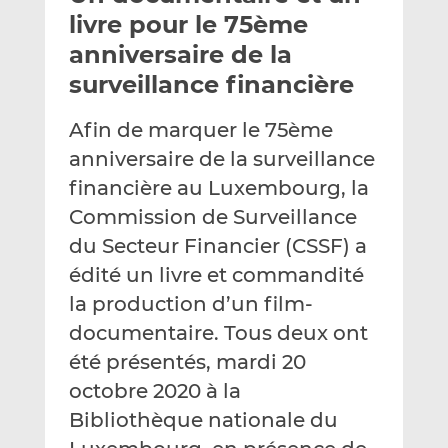
e
g
g
livre pour le 75ème
r
e
e
anniversaire de la
p
r
r
surveillance financière
a
s
s
r
u
u
Afin de marquer le 75ème
e
r
r
m
L
F
anniversaire de la surveillance
a
i
a
financière au Luxembourg, la
i
n
c
Commission de Surveillance
l
k
e
du Secteur Financier (CSSF) a
e
b
d
o
édité un livre et commandité
I
o
la production d’un film-
n
k
documentaire. Tous deux ont
été présentés, mardi 20
octobre 2020 à la
Bibliothèque nationale du