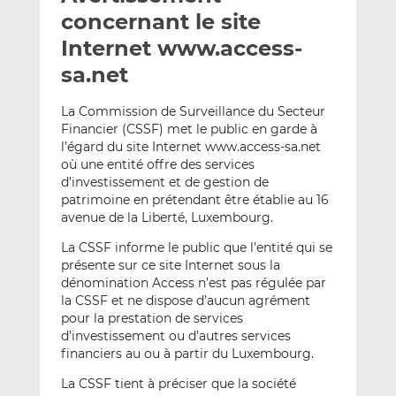
e
g
g
concernant le site
r
e
e
Internet www.access-
p
r
r
sa.net
a
s
s
r
u
u
La Commission de Surveillance du Secteur
e
r
r
Financier (CSSF) met le public en garde à
m
L
F
l’égard du site Internet www.access-sa.net
a
i
a
où une entité offre des services
i
n
c
d’investissement et de gestion de
l
k
e
patrimoine en prétendant être établie au 16
e
b
avenue de la Liberté, Luxembourg.
d
o
La CSSF informe le public que l’entité qui se
I
o
présente sur ce site Internet sous la
n
k
dénomination Access n’est pas régulée par
la CSSF et ne dispose d’aucun agrément
pour la prestation de services
d’investissement ou d’autres services
financiers au ou à partir du Luxembourg.
La CSSF tient à préciser que la société