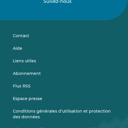
Suivez-nous
Suivez-
Suivez-
nous
nous
sur
sur
LinkedIn
Vimeo
Contact
Aide
Liens utiles
Abonnement
Flux RSS
Espace presse
Conditions générales d’utilisation et protection
des données