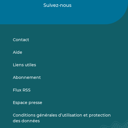
Suivez-nous
Suivez-
Suivez-
nous
nous
sur
sur
LinkedIn
Vimeo
Contact
Aide
Liens utiles
Abonnement
Flux RSS
Espace presse
Conditions générales d’utilisation et protection
des données