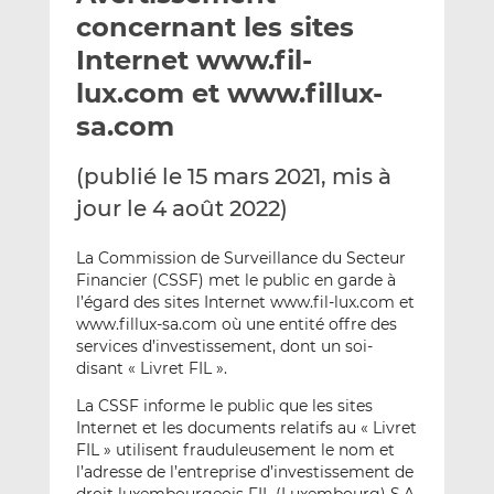
e
g
g
concernant les sites
r
e
e
Internet www.fil-
p
r
r
lux.com et www.fillux-
a
s
s
r
u
u
sa.com
e
r
r
m
L
F
(publié le 15 mars 2021, mis à
a
i
a
jour le 4 août 2022)
i
n
c
l
k
e
La Commission de Surveillance du Secteur
e
b
Financier (CSSF) met le public en garde à
d
o
l’égard des sites Internet www.fil-lux.com et
I
o
www.fillux-sa.com où une entité offre des
services d’investissement, dont un soi-
n
k
disant « Livret FIL ».
La CSSF informe le public que les sites
Internet et les documents relatifs au « Livret
FIL » utilisent frauduleusement le nom et
l’adresse de l’entreprise d’investissement de