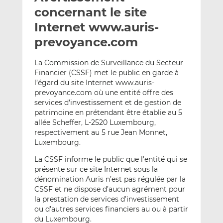
e
g
g
concernant le site
r
e
e
Internet www.auris-
p
r
r
prevoyance.com
a
s
s
r
u
u
La Commission de Surveillance du Secteur
e
r
r
Financier (CSSF) met le public en garde à
m
L
F
l’égard du site Internet www.auris-
a
i
a
prevoyance.com où une entité offre des
i
n
c
services d’investissement et de gestion de
l
k
e
patrimoine en prétendant être établie au 5
e
b
allée Scheffer, L-2520 Luxembourg,
respectivement au 5 rue Jean Monnet,
d
o
Luxembourg.
I
o
n
k
La CSSF informe le public que l’entité qui se
présente sur ce site Internet sous la
dénomination Auris n’est pas régulée par la
CSSF et ne dispose d’aucun agrément pour
la prestation de services d’investissement
ou d’autres services financiers au ou à partir
du Luxembourg.