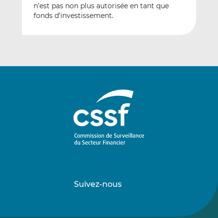
n’est pas non plus autorisée en tant que
fonds d’investissement.
Suivez-nous
Suivez-
Suivez-
nous
nous
sur
sur