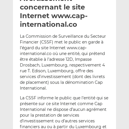
e
g
g
concernant le site
r
e
e
Internet www.cap-
p
r
r
international.co
a
s
s
r
u
u
La Commission de Surveillance du Secteur
e
r
r
Financier (CSSF) met le public en garde à
m
L
F
l’égard du site Internet www.cap-
a
i
a
international.co où une entité, qui prétend
i
n
c
être établie à l’adresse 12D, Impasse
l
k
e
Drosbach, Luxembourg, respectivement 4
e
b
rue T. Edison, Luxembourg, offre des
services d’investissement (dont des livrets
d
o
de placement) sous la dénomination Cap
I
o
International.
n
k
La CSSF informe le public que l’entité qui se
présente sur ce site Internet comme Cap
International ne dispose d’aucun agrément
pour la prestation de services
d’investissement ou d’autres services
financiers au ou à partir du Luxembourg et