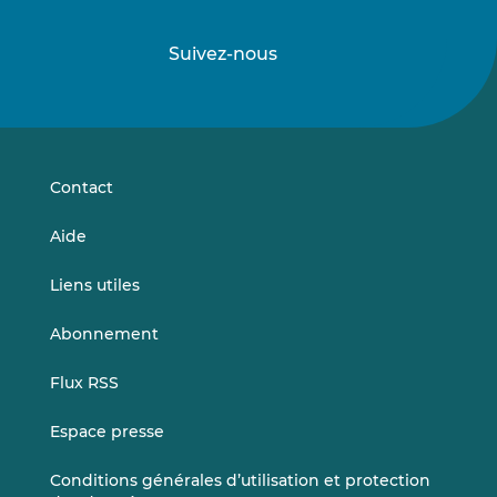
Suivez-nous
Suivez-
Suivez-
nous
nous
sur
sur
LinkedIn
Vimeo
Contact
Aide
Liens utiles
Abonnement
Flux RSS
Espace presse
Conditions générales d’utilisation et protection