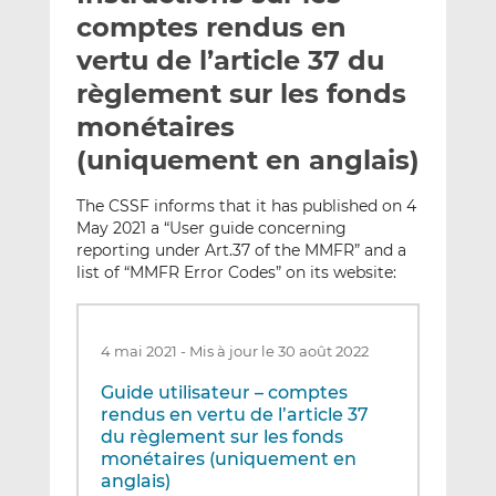
e
g
g
comptes rendus en
r
e
e
vertu de l’article 37 du
p
r
r
règlement sur les fonds
a
s
s
r
u
u
monétaires
e
r
r
(uniquement en anglais)
m
L
F
a
i
a
The CSSF informs that it has published on 4
i
n
c
May 2021 a “User guide concerning
l
k
e
reporting under Art.37 of the MMFR” and a
e
b
list of “MMFR Error Codes” on its website:
d
o
I
o
n
k
4 mai 2021
-
Mis à jour le 30 août 2022
Guide utilisateur – comptes
rendus en vertu de l’article 37
du règlement sur les fonds
monétaires (uniquement en
anglais)