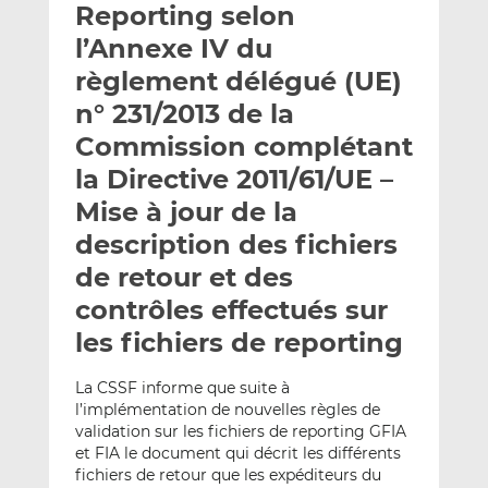
Reporting selon
y
a
a
e
g
g
l’Annexe IV du
r
e
e
règlement délégué (UE)
p
r
r
n° 231/2013 de la
a
s
s
r
u
u
Commission complétant
e
r
r
la Directive 2011/61/UE –
m
L
F
Mise à jour de la
a
i
a
description des fichiers
i
n
c
l
k
e
de retour et des
e
b
contrôles effectués sur
d
o
les fichiers de reporting
I
o
n
k
La CSSF informe que suite à
l’implémentation de nouvelles règles de
validation sur les fichiers de reporting GFIA
et FIA le document qui décrit les différents
fichiers de retour que les expéditeurs du