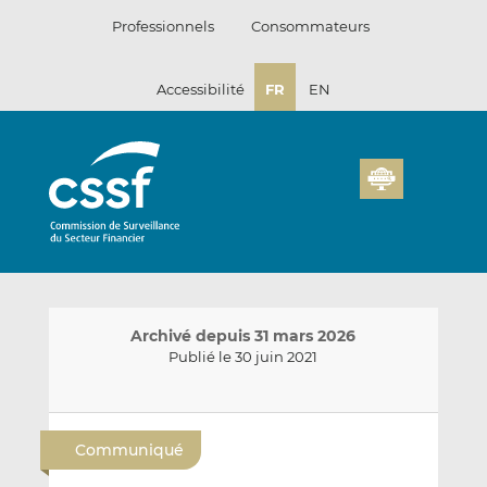
Passer
Professionnels
Consommateurs
au
contenu
Accessibilité
FR
EN
Archivé depuis 31 mars 2026
Publié le 30 juin 2021
E
P
P
n
a
a
Communiqué
v
r
r
o
t
t