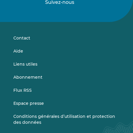
Suivez-nous
Suivez-
Suivez-
nous
nous
sur
sur
LinkedIn
Vimeo
Contact
Aide
Liens utiles
Abonnement
Flux RSS
Espace presse
Conditions générales d’utilisation et protection
des données