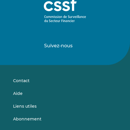
Suivez-nous
Suivez-
Suivez-
nous
nous
sur
sur
LinkedIn
Vimeo
Contact
Aide
Liens utiles
Abonnement