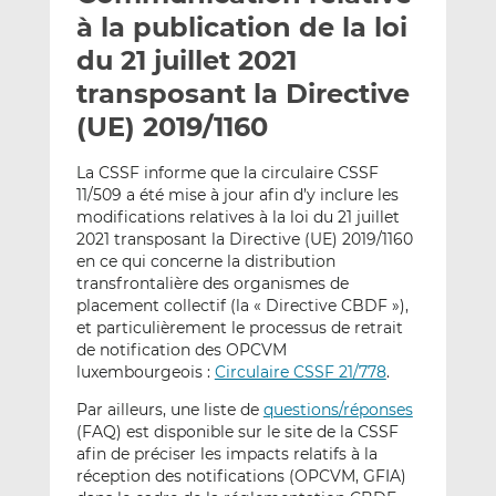
e
g
g
à la publication de la loi
r
e
e
du 21 juillet 2021
p
r
r
transposant la Directive
a
s
s
r
u
u
(UE) 2019/1160
e
r
r
m
L
F
La CSSF informe que la circulaire CSSF
11/509 a été mise à jour afin d’y inclure les
a
i
a
modifications relatives à la loi du 21 juillet
i
n
c
2021 transposant la Directive (UE) 2019/1160
l
k
e
en ce qui concerne la distribution
e
b
transfrontalière des organismes de
d
o
placement collectif (la « Directive CBDF »),
I
o
et particulièrement le processus de retrait
n
k
de notification des OPCVM
luxembourgeois :
Circulaire CSSF 21/778
.
Par ailleurs, une liste de
questions/réponses
(FAQ) est disponible sur le site de la CSSF
afin de préciser les impacts relatifs à la
réception des notifications (OPCVM, GFIA)