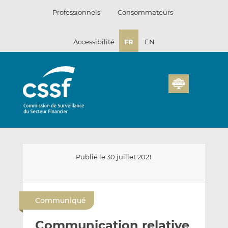
Passer
Professionnels
Consommateurs
au
contenu
Accessibilité
FR
EN
Publié le 30 juillet 2021
E
P
P
n
a
a
Communiqué
v
r
r
o
t
t
Communication relative
y
a
a