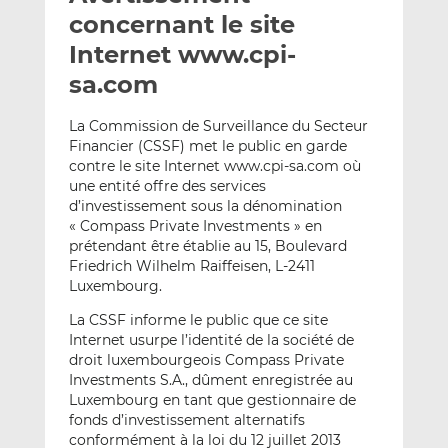
e
g
g
concernant le site
r
e
e
Internet www.cpi-
p
r
r
sa.com
a
s
s
r
u
u
La Commission de Surveillance du Secteur
e
r
r
Financier (CSSF) met le public en garde
m
L
F
contre le site Internet www.cpi-sa.com où
a
i
a
une entité offre des services
i
n
c
d’investissement sous la dénomination
l
k
e
« Compass Private Investments » en
e
b
prétendant être établie au 15, Boulevard
Friedrich Wilhelm Raiffeisen, L-2411
d
o
Luxembourg.
I
o
n
k
La CSSF informe le public que ce site
Internet usurpe l’identité de la société de
droit luxembourgeois Compass Private
Investments S.A., dûment enregistrée au
Luxembourg en tant que gestionnaire de
fonds d’investissement alternatifs
conformément à la loi du 12 juillet 2013