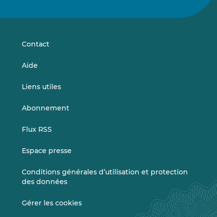
nous
nous
sur
sur
LinkedIn
Vimeo
Contact
Aide
Liens utiles
Abonnement
Flux RSS
Espace presse
Conditions générales d’utilisation et protection
des données
Gérer les cookies