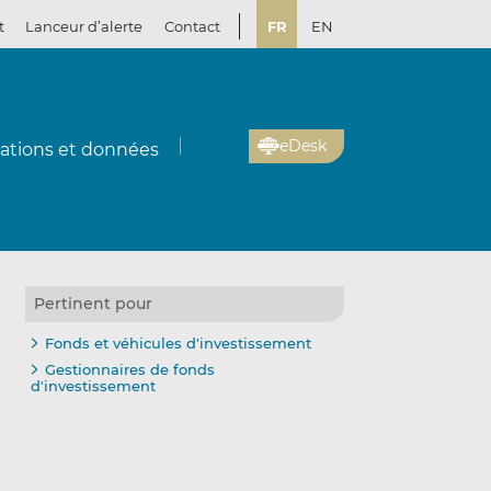
t
Lanceur d’alerte
Contact
FR
EN
eDesk
cations et données
Pertinent pour
Fonds et véhicules d'investissement
Gestionnaires de fonds
d'investissement