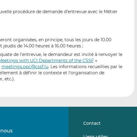
p
r
r
ouvelle procédure de demande d’entrevue avec le Métier
a
s
s
r
u
u
e
r
r
m
L
F
eront organisées, en principe, tous les jours de 10.00
a
i
a
t jeudis de 14.00 heures à 16.00 heures ;
i
n
c
quate de l’entrevue, le demandeur est invité à renvoyer le
l
k
e
 Meetings with UCI Departments of the CSSF
»
e
b
:
meetings.opc@cssf.lu
. Les informations recueillies par le
d
o
ellement à définir le contexte et l’organisation de
I
o
, etc.).
n
k
Contact
-nous
Suivez-
Suivez-
Liens utiles