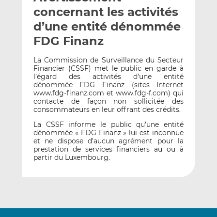
e
g
g
concernant les activités
r
e
e
d’une entité dénommée
p
r
r
FDG Finanz
a
s
s
r
u
u
La Commission de Surveillance du Secteur
e
r
r
Financier (CSSF) met le public en garde à
m
L
F
l’égard des activités d’une entité
dénommée FDG Finanz (sites Internet
a
i
a
www.fdg-finanz.com et www.fdg-f.com) qui
i
n
c
contacte de façon non sollicitée des
l
k
e
consommateurs en leur offrant des crédits.
e
b
La CSSF informe le public qu’une entité
d
o
dénommée « FDG Finanz » lui est inconnue
et ne dispose d’aucun agrément pour la
I
o
prestation de services financiers au ou à
n
k
partir du Luxembourg.