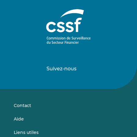
Suivez-nous
Suivez-
Suivez-
nous
nous
sur
sur
LinkedIn
Vimeo
Contact
Aide
Liens utiles