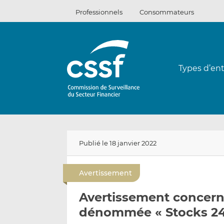
Passer
Professionnels
Consommateurs
au
contenu
Types d’ent
Publié le 18 janvier 2022
Avertissement
Avertissement concerna
dénommée « Stocks 24