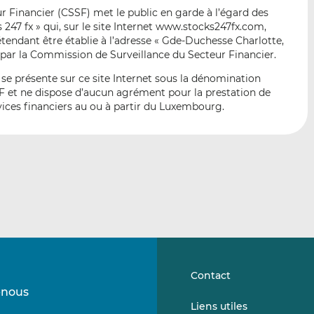
p
r
r
 Financier (CSSF) met le public en garde à l’égard des
a
s
s
247 fx » qui, sur le site Internet www.stocks247fx.com,
r
u
u
étendant être établie à l’adresse « Gde-Duchesse Charlotte,
e
r
r
 par la Commission de Surveillance du Secteur Financier.
m
L
F
i se présente sur ce site Internet sous la dénomination
a
i
a
SF et ne dispose d’aucun agrément pour la prestation de
i
n
c
vices financiers au ou à partir du Luxembourg.
l
k
e
e
b
d
o
I
o
n
k
Contact
-nous
Suivez-
Suivez-
Liens utiles