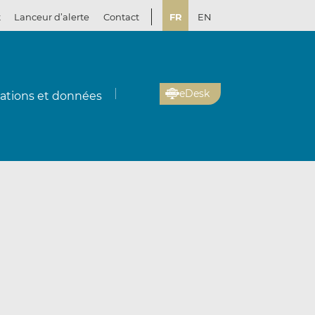
t
Lanceur d’alerte
Contact
FR
EN
eDesk
cations et données