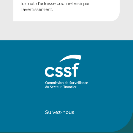
format d’adresse courriel visé par
l’avertissement.
Suivez-nous
Suivez-
Suivez-
nous
nous
sur
sur