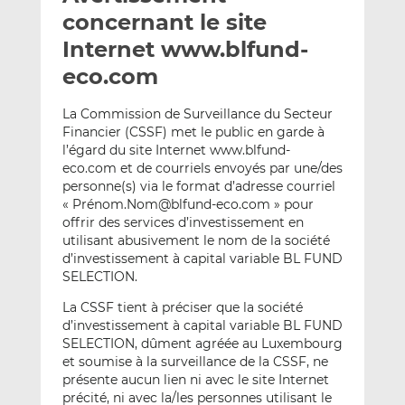
e
g
g
concernant le site
r
e
e
Internet www.blfund-
p
r
r
eco.com
a
s
s
r
u
u
La Commission de Surveillance du Secteur
e
r
r
Financier (CSSF) met le public en garde à
m
L
F
l’égard du site Internet www.blfund-
a
i
a
eco.com et de courriels envoyés par une/des
i
n
c
personne(s) via le format d’adresse courriel
l
k
e
« Prénom.Nom@blfund-eco.com » pour
e
b
offrir des services d’investissement en
utilisant abusivement le nom de la société
d
o
d’investissement à capital variable BL FUND
I
o
SELECTION.
n
k
La CSSF tient à préciser que la société
d’investissement à capital variable BL FUND
SELECTION, dûment agréée au Luxembourg
et soumise à la surveillance de la CSSF, ne
présente aucun lien ni avec le site Internet
précité, ni avec la/les personnes utilisant le