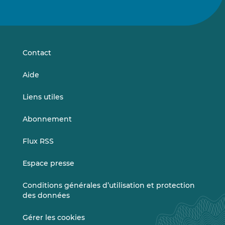
nous
nous
sur
sur
LinkedIn
Vimeo
Contact
Aide
Liens utiles
Abonnement
Flux RSS
Espace presse
Conditions générales d’utilisation et protection
des données
Gérer les cookies