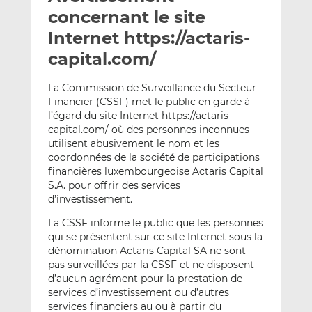
e
g
g
concernant le site
r
e
e
Internet https://actaris-
p
r
r
capital.com/
a
s
s
r
u
u
La Commission de Surveillance du Secteur
e
r
r
Financier (CSSF) met le public en garde à
m
L
F
l’égard du site Internet https://actaris-
a
i
a
capital.com/ où des personnes inconnues
i
n
c
utilisent abusivement le nom et les
l
k
e
coordonnées de la société de participations
e
b
financières luxembourgeoise Actaris Capital
S.A. pour offrir des services
d
o
d’investissement.
I
o
n
k
La CSSF informe le public que les personnes
qui se présentent sur ce site Internet sous la
dénomination Actaris Capital SA ne sont
pas surveillées par la CSSF et ne disposent
d’aucun agrément pour la prestation de
services d’investissement ou d’autres
services financiers au ou à partir du