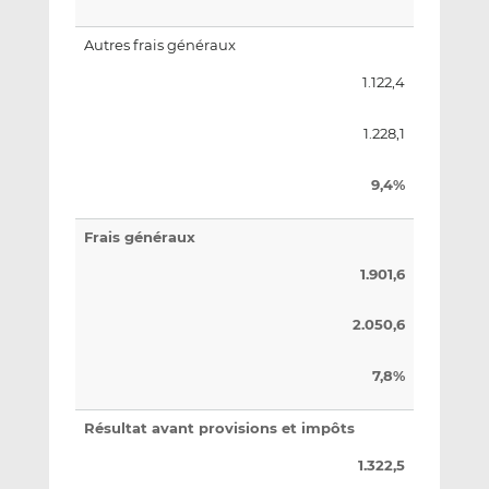
Autres frais généraux
1.122,4
1.228,1
9,4%
Frais généraux
1.901,6
2.050,6
7,8%
Résultat avant provisions et impôts
1.322,5