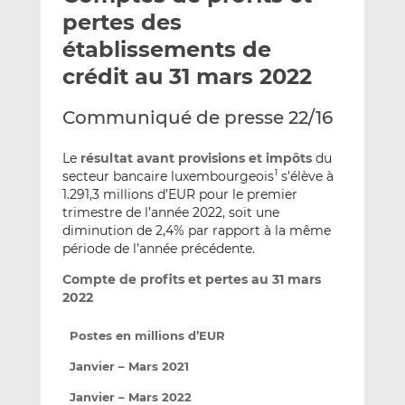
e
g
g
pertes des
r
e
e
établissements de
p
r
r
crédit au 31 mars 2022
a
s
s
r
u
u
Communiqué de presse 22/16
e
r
r
m
L
F
Le
résultat avant provisions et impôts
du
a
i
a
secteur bancaire luxembourgeois
s’élève à
1
i
n
c
1.291,3 millions d’EUR pour le premier
l
k
e
trimestre de l’année 2022, soit une
e
b
diminution de 2,4% par rapport à la même
d
o
période de l’année précédente.
I
o
Compte de profits et pertes au 31 mars
n
k
2022
Postes en millions d’EUR
Janvier – Mars 2021
Janvier – Mars 2022