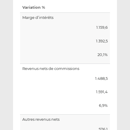
Variation
%
Marge d’intérêts
1.159,6
1.392,5
20,1%
Revenus nets de commissions
1.488,5
1.591,4
6,9%
Autres revenus nets
576,1