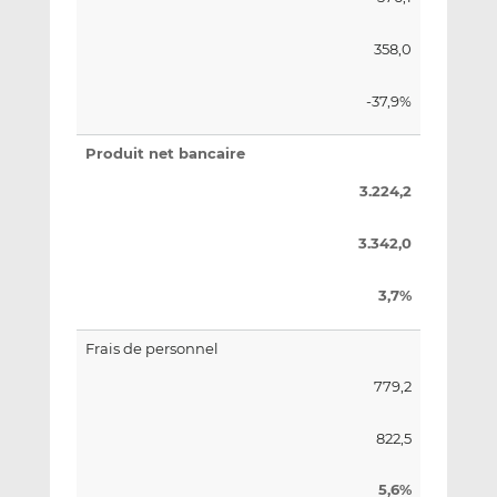
358,0
-37,9%
Produit net bancaire
3.224,2
3.342,0
3,7%
Frais de personnel
779,2
822,5
5,6%