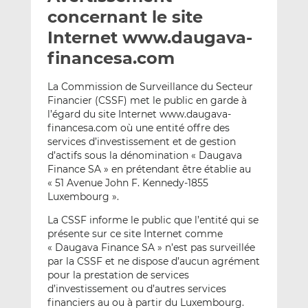
e
g
g
concernant le site
r
e
e
Internet www.daugava-
p
r
r
financesa.com
a
s
s
r
u
u
La Commission de Surveillance du Secteur
e
r
r
Financier (CSSF) met le public en garde à
m
L
F
l’égard du site Internet www.daugava-
a
i
a
financesa.com où une entité offre des
i
n
c
services d’investissement et de gestion
l
k
e
d’actifs sous la dénomination « Daugava
e
b
Finance SA » en prétendant être établie au
« 51 Avenue John F. Kennedy-1855
d
o
Luxembourg ».
I
o
n
k
La CSSF informe le public que l’entité qui se
présente sur ce site Internet comme
« Daugava Finance SA » n’est pas surveillée
par la CSSF et ne dispose d’aucun agrément
pour la prestation de services
d’investissement ou d’autres services
financiers au ou à partir du Luxembourg.