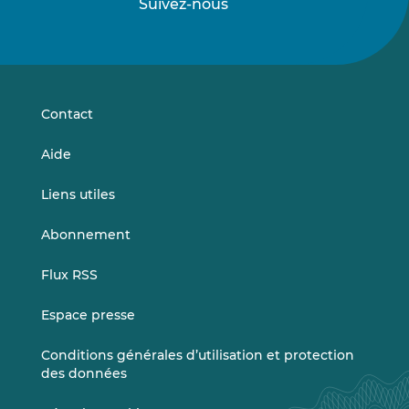
Suivez-nous
Suivez-
Suivez-
nous
nous
sur
sur
LinkedIn
Vimeo
Contact
Aide
Liens utiles
Abonnement
Flux RSS
Espace presse
Conditions générales d’utilisation et protection
des données