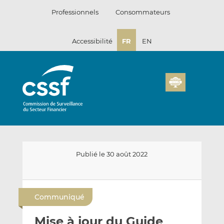
Passer
Professionnels
Consommateurs
au
contenu
Accessibilité
FR
EN
Publié le 30 août 2022
E
P
P
n
a
a
Communiqué
v
r
r
o
t
t
Mise à jour du Guide
y
a
a