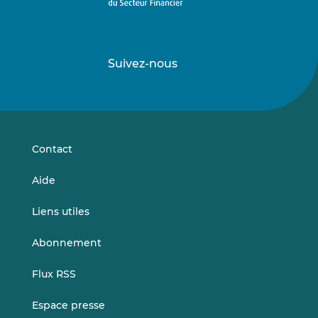
Suivez-nous
Suivez-
Suivez-
nous
nous
sur
sur
LinkedIn
Vimeo
Contact
Aide
Liens utiles
Abonnement
Flux RSS
Espace presse