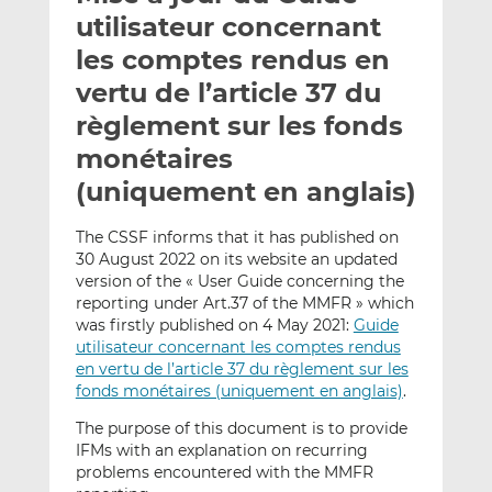
e
g
g
utilisateur concernant
r
e
e
les comptes rendus en
p
r
r
vertu de l’article 37 du
a
s
s
r
u
u
règlement sur les fonds
e
r
r
monétaires
m
L
F
(uniquement en anglais)
a
i
a
i
n
c
The CSSF informs that it has published on
l
k
e
30 August 2022 on its website an updated
e
b
version of the « User Guide concerning the
d
o
reporting under Art.37 of the MMFR » which
I
o
was firstly published on 4 May 2021:
Guide
n
k
utilisateur concernant les comptes rendus
en vertu de l’article 37 du règlement sur les
fonds monétaires (uniquement en anglais)
.
The purpose of this document is to provide
IFMs with an explanation on recurring
problems encountered with the MMFR