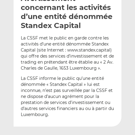
e
g
g
concernant les activités
r
e
e
d’une entité dénommée
p
r
r
Standex Capital
a
s
s
r
u
u
La CSSF met le public en garde contre les
e
r
r
activités d’une entité dénommée Standex
m
L
F
Capital (site Internet : www.standex.capital)
a
i
a
qui offre des services d’investissement et de
i
n
c
trading en prétendant être établie au « 2 Av.
l
k
e
Charles de Gaulle, 1653 Luxembourg ».
e
b
La CSSF informe le public qu’une entité
d
o
dénommée « Standex Capital » lui est
I
o
inconnue, n’est pas surveillée par la CSSF et
n
k
ne dispose d’aucun agrément pour la
prestation de services d’investissement ou
d’autres services financiers au ou à partir du
Luxembourg.