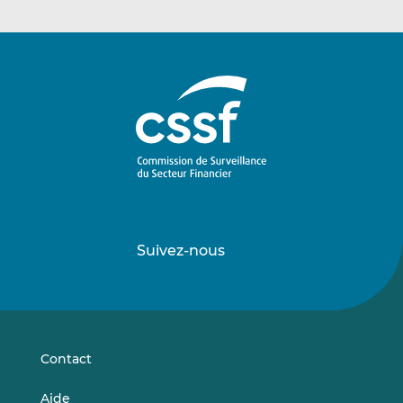
Suivez-nous
Suivez-
Suivez-
nous
nous
sur
sur
LinkedIn
Vimeo
Contact
Aide