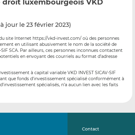
de droit luxembourgeois VKD
p
r
r
a
s
s
r
u
u
e
r
r
 à jour le 23 février 2023)
m
L
F
a
i
a
du site Internet https://vkd-invest.com/ où des personnes
i
n
c
sement en utilisant abusivement le nom de la société de
IF SCA. Par ailleurs, ces personnes inconnues contactent
l
k
e
 potentiels en envoyant des courriels au format d’adresse
e
b
d
o
I
o
’investissement à capital variable VKD INVEST SICAV-SIF
nt que fonds d’investissement spécialisé conformément à
n
k
 d’investissement spécialisés, n’a aucun lien avec les faits
Contact