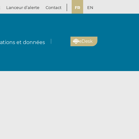
t
Lanceur d’alerte
Contact
FR
EN
eDesk
cations et données