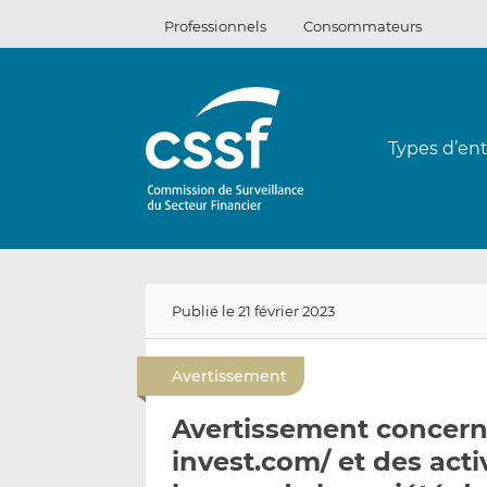
Passer
Professionnels
Consommateurs
au
contenu
Types d’ent
Publié le 21 février 2023
Avertissement
Avertissement concernan
invest.com/ et des act