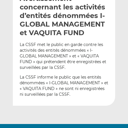
e
g
g
concernant les activités
r
e
e
d’entités dénommées I-
p
r
r
GLOBAL MANAGEMENT
a
s
s
r
u
u
et VAQUITA FUND
e
r
r
m
L
F
La CSSF met le public en garde contre les
activités des entités dénommées « I-
a
i
a
GLOBAL MANAGEMENT » et « VAQUITA
i
n
c
FUND » qui prétendent être enregistrées et
l
k
e
surveillées par la CSSF.
e
b
d
o
La CSSF informe le public que les entités
dénommées « I-GLOBAL MANAGEMENT » et
I
o
« VAQUITA FUND » ne sont ni enregistrées
n
k
ni surveillées par la CSSF.