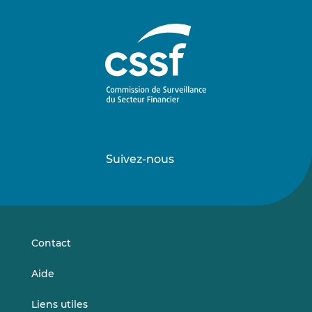
Suivez-nous
Suivez-
Suivez-
nous
nous
sur
sur
LinkedIn
Vimeo
Contact
Aide
Liens utiles