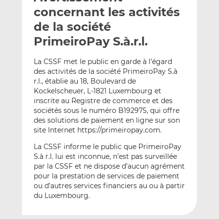
e
g
g
concernant les activités
r
e
e
de la société
p
r
r
PrimeiroPay S.à.r.l.
a
s
s
r
u
u
La CSSF met le public en garde à l’égard
e
r
r
des activités de la société PrimeiroPay S.à
m
L
F
r.l., établie au 18, Boulevard de
a
i
a
Kockelscheuer, L-1821 Luxembourg et
i
n
c
inscrite au Registre de commerce et des
l
k
e
sociétés sous le numéro B192975, qui offre
e
b
des solutions de paiement en ligne sur son
site Internet https://primeiropay.com.
d
o
I
o
La CSSF informe le public que PrimeiroPay
n
k
S.à r.l. lui est inconnue, n’est pas surveillée
par la CSSF et ne dispose d’aucun agrément
pour la prestation de services de paiement
ou d’autres services financiers au ou à partir
du Luxembourg.