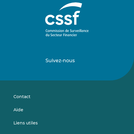
Suivez-nous
Suivez-
Suivez-
nous
nous
sur
sur
LinkedIn
Vimeo
Contact
Aide
Liens utiles