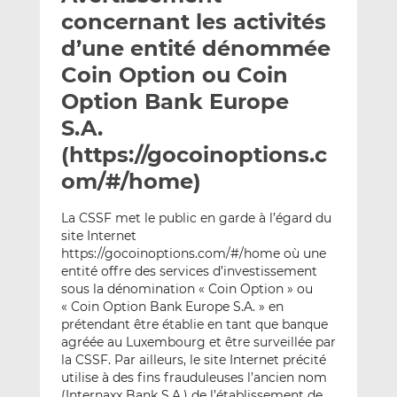
e
g
g
concernant les activités
r
e
e
d’une entité dénommée
p
r
r
Coin Option ou Coin
a
s
s
r
u
u
Option Bank Europe
e
r
r
S.A.
m
L
F
(https://gocoinoptions.c
a
i
a
om/#/home)
i
n
c
l
k
e
e
b
La CSSF met le public en garde à l’égard du
site Internet
d
o
https://gocoinoptions.com/#/home où une
I
o
entité offre des services d’investissement
n
k
sous la dénomination « Coin Option » ou
« Coin Option Bank Europe S.A. » en
prétendant être établie en tant que banque
agréée au Luxembourg et être surveillée par
la CSSF. Par ailleurs, le site Internet précité
utilise à des fins frauduleuses l’ancien nom
(Internaxx Bank S.A.) de l’établissement de