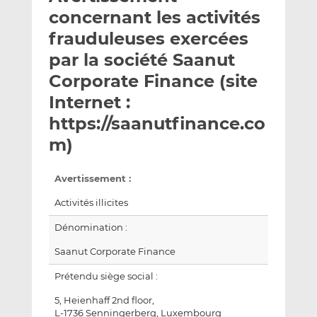
e
g
g
concernant les activités
r
e
e
frauduleuses exercées
p
r
r
par la société Saanut
a
s
s
r
u
u
Corporate Finance (site
e
r
r
Internet :
m
L
F
https://saanutfinance.co
a
i
a
m)
i
n
c
l
k
e
e
b
Avertissement :
d
o
Activités illicites
I
o
n
k
Dénomination :
Saanut Corporate Finance
Prétendu siège social :
5, Heienhaff 2nd floor,
L-1736 Senningerberg, Luxembourg