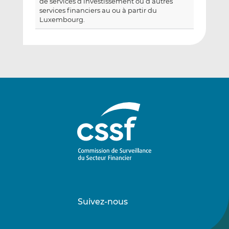
de services d’investissement ou d’autres
services financiers au ou à partir du
Luxembourg.
Suivez-nous
Suivez-
Suivez-
nous
nous