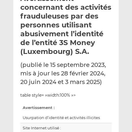
e
g
g
concernant des activités
r
e
e
frauduleuses par des
p
r
r
personnes utilisant
a
s
s
r
u
u
abusivement l’identité
e
r
r
de l’entité 3S Money
m
L
F
(Luxembourg) S.A.
a
i
a
i
n
c
(publié le 15 septembre 2023,
l
k
e
e
b
mis à jour les 28 février 2024,
d
o
20 juin 2024 et 3 mars 2025)
I
o
n
k
table style= »width:100% »>
Avertissement :
Usurpation d’identité et activités illicites
Site Internet utilisé :