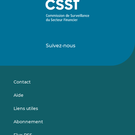
Suivez-nous
Suivez-
Suivez-
nous
nous
sur
sur
LinkedIn
Vimeo
Contact
Aide
Liens utiles
Abonnement