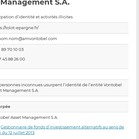
et Management S.A.
p
r
r
a
s
s
r
u
u
pation d’identité et activités illicites
e
r
r
s://tolot-epargne.fr/
m
L
F
a
i
a
nom.nom@amvontobel.com
i
n
c
1 89 70 10 03
l
k
e
7 45 88 26 00
e
b
d
o
I
o
n
k
personnes inconnues usurpent l’identité de l’entité Vontobel
et Management S.A.
urpée
tobel Asset Management S.A.
·
Gestionnaire de fonds d’investissement alternatifs au sens de
oi du 12 juillet 2013