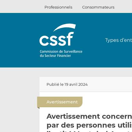
Passer
Professionnels
Consommateurs
au
contenu
Types d’ent
Publié le 19 avril 2024
Avertissement
Avertissement concerna
par des personnes util