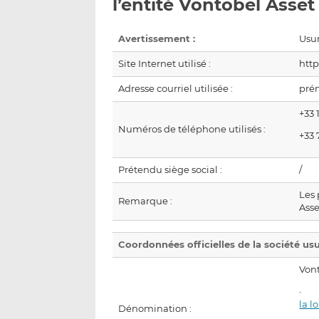
l’entité Vontobel Ass
Avertissement :
Usur
Site Internet utilisé :
http
Adresse courriel utilisée :
pré
+33 
Numéros de téléphone utilisés :
+33 
Prétendu siège social :
/
Les 
Remarque :
Ass
Coordonnées officielles de la société us
Von
la l
Dénomination :