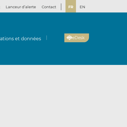
t
Lanceur d’alerte
Contact
FR
EN
eDesk
cations et données