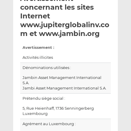
e
g
g
concernant les sites
r
e
e
Internet
p
r
r
www.jupiterglobalinv.co
a
s
s
r
u
u
m et www.jambin.org
e
r
r
m
L
F
Avertissement :
a
i
a
Activités illicites
i
n
c
l
k
e
Dénominations utilisées :
e
b
Jambin Asset Management International
d
o
S.A.
I
o
Jambi Asset Management International S.A.
n
k
Prétendu siège social :
5, Rue Heienhaff, 1736 Senningerberg
Luxembourg
Agrément au Luxembourg :