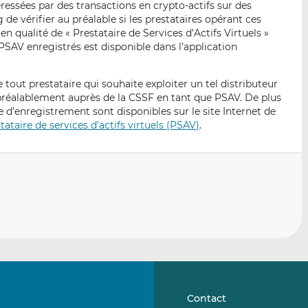
ssées par des transactions en crypto-actifs sur des
p
r
r
de vérifier au préalable si les prestataires opérant ces
a
s
s
en qualité de « Prestataire de Services d’Actifs Virtuels »
r
u
u
 PSAV enregistrés est disponible dans l’application
e
r
r
m
L
F
e tout prestataire qui souhaite exploiter un tel distributeur
a
i
a
préalablement auprès de la CSSF en tant que PSAV. De plus
i
n
c
d’enregistrement sont disponibles sur le site Internet de
l
k
e
ataire de services d’actifs virtuels (PSAV)
.
e
b
d
o
I
o
n
k
Contact