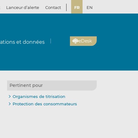
t
Lanceur d’alerte
Contact
FR
EN
eDesk
cations et données
Pertinent pour
Organismes de titrisation
Protection des consommateurs