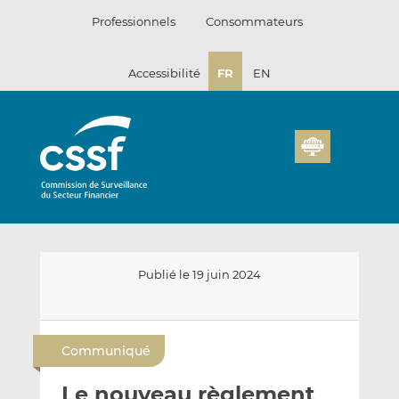
Passer
Professionnels
Consommateurs
au
contenu
Accessibilité
FR
EN
Publié le 19 juin 2024
E
P
P
n
a
a
Communiqué
v
r
r
o
t
t
Le nouveau règlement
y
a
a