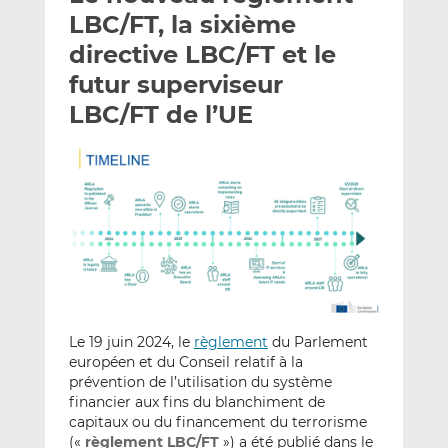
e
g
g
LBC/FT, la sixième
r
e
e
directive LBC/FT et le
p
r
r
futur superviseur
a
s
s
r
u
u
LBC/FT de l’UE
e
r
r
m
L
F
a
i
a
i
n
c
l
k
e
e
b
d
o
I
o
n
k
Le 19 juin 2024, le
règlement
du Parlement
européen et du Conseil relatif à la
prévention de l’utilisation du système
financier aux fins du blanchiment de
capitaux ou du financement du terrorisme
(«
règlement LBC/FT
») a été publié dans le