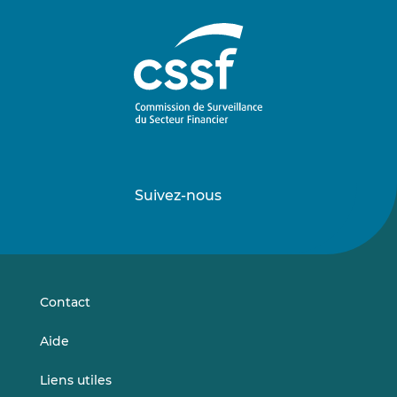
Suivez-nous
Suivez-
Suivez-
nous
nous
sur
sur
LinkedIn
Vimeo
Contact
Aide
Liens utiles