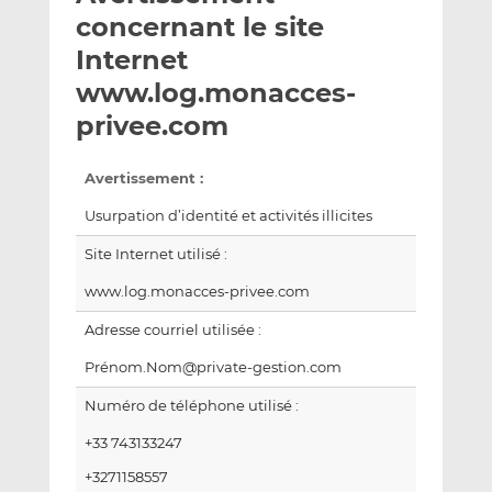
e
g
g
concernant le site
r
e
e
Internet
p
r
r
www.log.monacces-
a
s
s
r
u
u
privee.com
e
r
r
m
L
F
Avertissement :
a
i
a
Usurpation d’identité et activités illicites
i
n
c
l
k
e
Site Internet utilisé :
e
b
www.log.monacces-privee.com
d
o
I
o
Adresse courriel utilisée :
n
k
Prénom.Nom@private-gestion.com
Numéro de téléphone utilisé :
+33 743133247
+3271158557