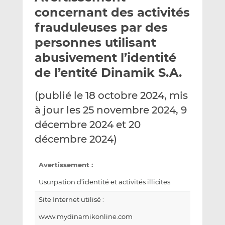
e
g
g
concernant des activités
r
e
e
frauduleuses par des
p
r
r
personnes utilisant
a
s
s
r
u
u
abusivement l’identité
e
r
r
de l’entité Dinamik S.A.
m
L
F
a
i
a
(publié le 18 octobre 2024, mis
i
n
c
à jour les 25 novembre 2024, 9
l
k
e
décembre 2024 et 20
e
b
d
o
décembre 2024)
I
o
n
k
Avertissement :
Usurpation d’identité et activités illicites
Site Internet utilisé :
www.mydinamikonline.com