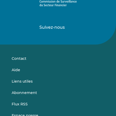
Suivez-nous
Suivez-
Suivez-
nous
nous
sur
sur
LinkedIn
Vimeo
Contact
Aide
Liens utiles
Abonnement
Flux RSS
Espace presse