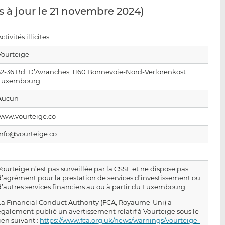
p
r
r
s à jour le 21 novembre 2024)
a
s
s
r
u
u
ctivités illicites
e
r
r
m
L
F
Vourteige
a
i
a
32-36 Bd. D’Avranches, 1160 Bonnevoie-Nord-Verlorenkost
i
n
c
Luxembourg
l
k
e
e
b
Aucun
d
o
www.vourteige.co
I
o
n
k
info@vourteige.co
Vourteige n’est pas surveillée par la CSSF et ne dispose pas
d’agrément pour la prestation de services d’investissement ou
d’autres services financiers au ou à partir du Luxembourg.
La Financial Conduct Authority (FCA, Royaume-Uni) a
également publié un avertissement relatif à Vourteige sous le
lien suivant :
https://www.fca.org.uk/news/warnings/vourteige-