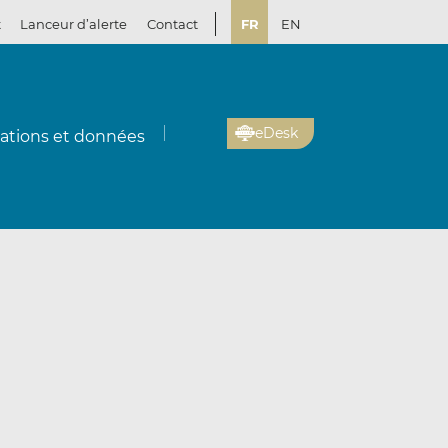
t
Lanceur d’alerte
Contact
FR
EN
eDesk
cations et données