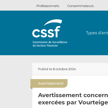
Passer
Professionnels
Consommateurs
au
contenu
Types d’ent
Publié le 8 octobre 2024
Avertissement
Avertissement concerna
exercées par Vourteig