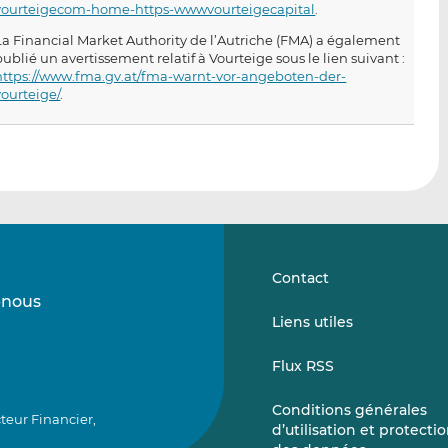
vourteigecom-home-https-wwwvourteigecapital
.
La Financial Market Authority de l’Autriche (FMA) a également
publié un avertissement relatif à Vourteige sous le lien suivant :
https://www.fma.gv.at/fma-warnt-vor-angeboten-der-
vourteige/
.
Contact
-nous
Suivez-
Suivez-
Liens utiles
nous
nous
sur
sur
Flux RSS
LinkedIn
Vimeo
Conditions générales
teur Financier,
d’utilisation et protecti