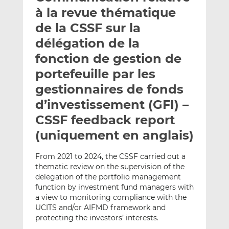
e
g
g
à la revue thématique
r
e
e
de la CSSF sur la
p
r
r
délégation de la
a
s
s
r
u
u
fonction de gestion de
e
r
r
portefeuille par les
m
L
F
gestionnaires de fonds
a
i
a
d’investissement (GFI) –
i
n
c
l
k
e
CSSF feedback report
e
b
(uniquement en anglais)
d
o
I
o
From 2021 to 2024, the CSSF carried out a
n
k
thematic review on the supervision of the
delegation of the portfolio management
function by investment fund managers with
a view to monitoring compliance with the
UCITS and/or AIFMD framework and
protecting the investors’ interests.