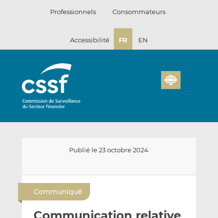
Passer
Professionnels
Consommateurs
au
contenu
Accessibilité
FR
EN
Publié le 23 octobre 2024
E
P
P
n
a
a
Communiqué
v
r
r
o
t
t
Communication relative
y
a
a