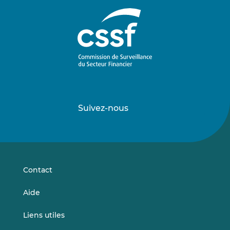
Suivez-nous
Suivez-
Suivez-
nous
nous
sur
sur
LinkedIn
Vimeo
Contact
Aide
Liens utiles