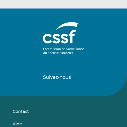
Suivez-nous
Suivez-
Suivez-
nous
nous
sur
sur
LinkedIn
Vimeo
Contact
Aide