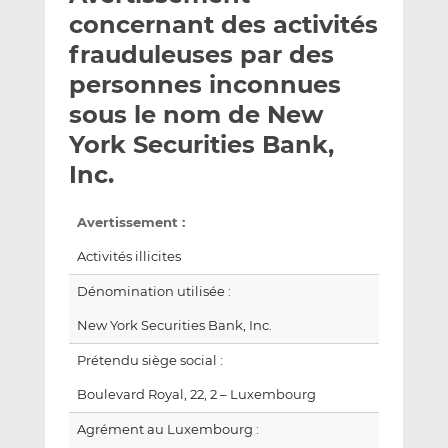
e
g
g
concernant des activités
r
e
e
frauduleuses par des
p
r
r
personnes inconnues
a
s
s
r
u
u
sous le nom de New
e
r
r
York Securities Bank,
m
L
F
Inc.
a
i
a
i
n
c
l
k
e
Avertissement :
e
b
Activités illicites
d
o
I
o
Dénomination utilisée :
n
k
New York Securities Bank, Inc.
Prétendu siège social :
Boulevard Royal, 22, 2 – Luxembourg
Agrément au Luxembourg :