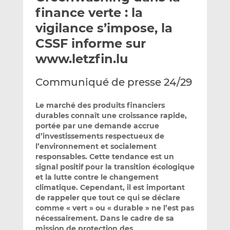
e
g
g
finance verte : la
r
e
e
vigilance s’impose, la
p
r
r
CSSF informe sur
a
s
s
r
u
u
www.letzfin.lu
e
r
r
m
L
F
Communiqué de presse 24/29
a
i
a
i
n
c
Le marché des produits financiers
l
k
e
durables connaît une croissance rapide,
portée par une demande accrue
e
b
d’investissements respectueux de
d
o
l’environnement et socialement
I
o
responsables. Cette tendance est un
n
k
signal positif pour la transition écologique
et la lutte contre le changement
climatique. Cependant, il est important
de rappeler que tout ce qui se déclare
comme « vert » ou « durable » ne l’est pas
nécessairement. Dans le cadre de sa
mission de protection des