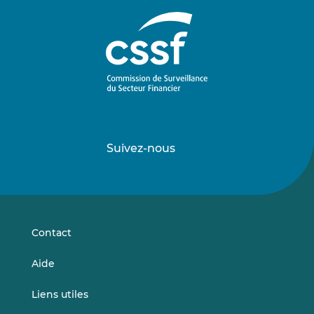
Suivez-nous
Suivez-
Suivez-
nous
nous
sur
sur
LinkedIn
Vimeo
Contact
Aide
Liens utiles