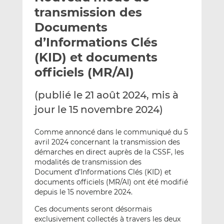
e
g
g
transmission des
r
e
e
Documents
p
r
r
d’Informations Clés
a
s
s
r
u
u
(KID) et documents
e
r
r
officiels (MR/AI)
m
L
F
a
i
a
(publié le 21 août 2024, mis à
i
n
c
jour le 15 novembre 2024)
l
k
e
e
b
Comme annoncé dans le communiqué du 5
d
o
avril 2024 concernant la transmission des
I
o
démarches en direct auprès de la CSSF, les
n
k
modalités de transmission des
Document d’Informations Clés (KID) et
documents officiels (MR/AI) ont été modifié
depuis le 15 novembre 2024.
Ces documents seront désormais
exclusivement collectés à travers les deux