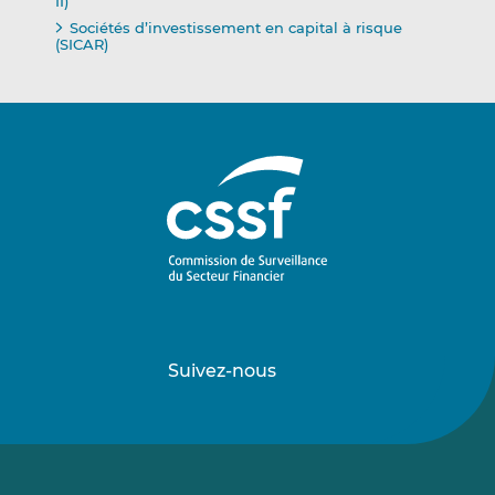
II)
Sociétés d’investissement en capital à risque
(SICAR)
Suivez-nous
Suivez-
Suivez-
nous
nous
sur
sur
LinkedIn
Vimeo