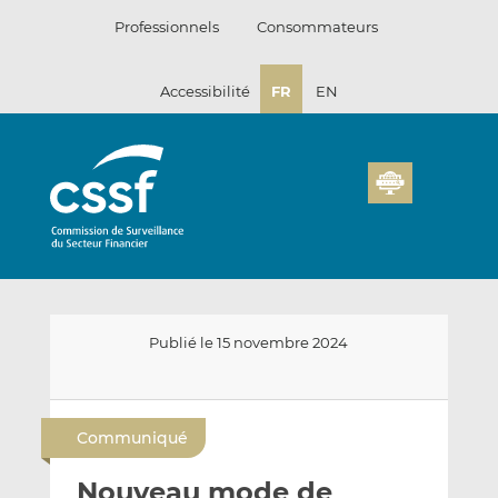
Passer
Professionnels
Consommateurs
au
contenu
Accessibilité
FR
EN
Publié le 15 novembre 2024
E
P
P
n
a
a
Communiqué
v
r
r
o
t
t
Nouveau mode de
y
a
a