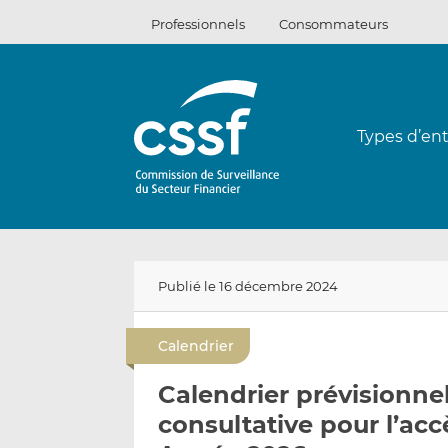
Passer
Professionnels
Consommateurs
au
contenu
Types d’ent
Publié le 16 décembre 2024
Calendrier
Calendrier prévisionne
consultative pour l’accè