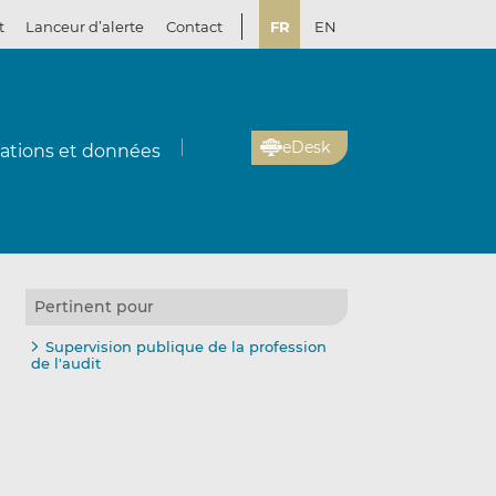
t
Lanceur d’alerte
Contact
FR
EN
eDesk
cations et données
Pertinent pour
Supervision publique de la profession
de l'audit