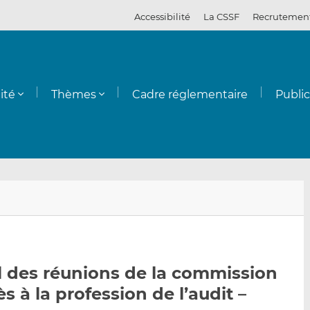
Accessibilité
La CSSF
Recrutemen
ité
Thèmes
Cadre réglementaire
Publi
E
P
P
n
a
a
v
r
r
o
t
t
y
a
a
l des réunions de la commission
e
g
g
s à la profession de l’audit –
r
e
e