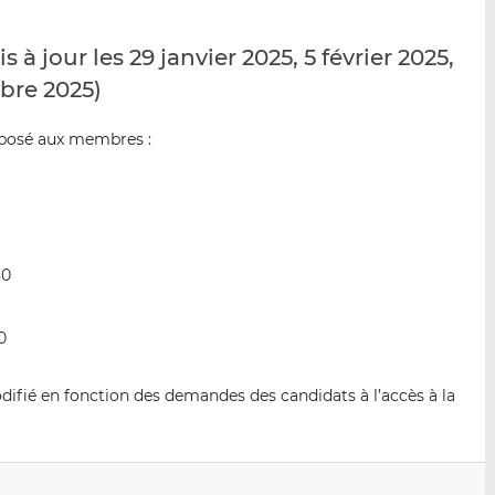
p
r
r
a
s
s
à jour les 29 janvier 2025, 5 février 2025,
r
u
u
e
r
r
bre 2025)
m
L
F
a
i
a
roposé aux membres :
i
n
c
l
k
e
e
b
d
o
I
o
30
n
k
0
difié en fonction des demandes des candidats à l’accès à la