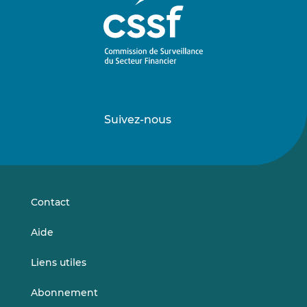
Suivez-nous
Suivez-
Suivez-
nous
nous
sur
sur
LinkedIn
Vimeo
Contact
Aide
Liens utiles
Abonnement