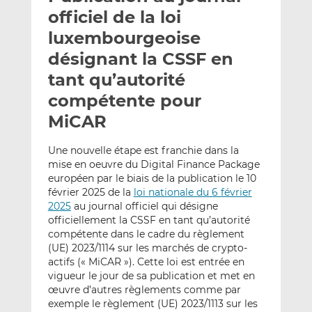
e
g
g
officiel de la loi
r
e
e
luxembourgeoise
p
r
r
désignant la CSSF en
a
s
s
r
u
u
tant qu’autorité
e
r
r
compétente pour
m
L
F
MiCAR
a
i
a
i
n
c
Une nouvelle étape est franchie dans la
l
k
e
mise en oeuvre du Digital Finance Package
e
b
européen par le biais de la publication le 10
d
o
février 2025 de la
loi nationale du 6 février
I
o
2025
au journal officiel qui désigne
n
k
officiellement la CSSF en tant qu’autorité
compétente dans le cadre du règlement
(UE) 2023/1114 sur les marchés de crypto-
actifs (« MiCAR »). Cette loi est entrée en
vigueur le jour de sa publication et met en
œuvre d’autres règlements comme par
exemple le règlement (UE) 2023/1113 sur les