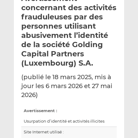
e
g
g
concernant des activités
r
e
e
frauduleuses par des
p
r
r
personnes utilisant
a
s
s
r
u
u
abusivement l’identité
e
r
r
de la société Golding
m
L
F
Capital Partners
a
i
a
(Luxembourg) S.A.
i
n
c
l
k
e
e
b
(publié le 18 mars 2025, mis à
d
o
jour les 6 mars 2026 et 27 mai
I
o
2026)
n
k
Avertissement :
Usurpation d’identité et activités illicites
Site Internet utilisé :