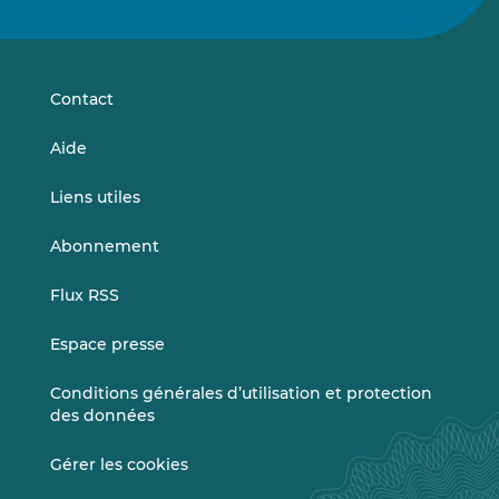
nous
nous
sur
sur
LinkedIn
Vimeo
Contact
Aide
Liens utiles
Abonnement
Flux RSS
Espace presse
Conditions générales d’utilisation et protection
des données
Gérer les cookies