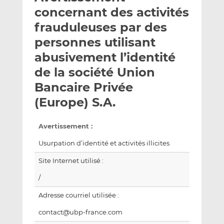
e
g
g
concernant des activités
r
e
e
frauduleuses par des
p
r
r
personnes utilisant
a
s
s
r
u
u
abusivement l’identité
e
r
r
de la société Union
m
L
F
Bancaire Privée
a
i
a
(Europe) S.A.
i
n
c
l
k
e
e
b
Avertissement :
d
o
Usurpation d’identité et activités illicites
I
o
n
k
Site Internet utilisé :
/
Adresse courriel utilisée :
contact@ubp-france.com