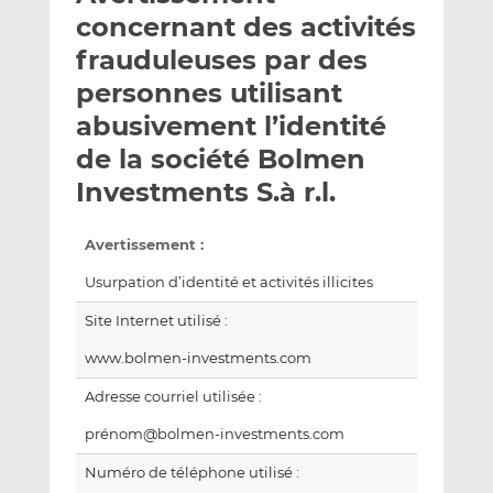
e
g
g
concernant des activités
r
e
e
frauduleuses par des
p
r
r
personnes utilisant
a
s
s
r
u
u
abusivement l’identité
e
r
r
de la société Bolmen
m
L
F
Investments S.à r.l.
a
i
a
i
n
c
l
k
e
Avertissement :
e
b
Usurpation d’identité et activités illicites
d
o
I
o
Site Internet utilisé :
n
k
www.bolmen-investments.com
Adresse courriel utilisée :
prénom@bolmen-investments.com
Numéro de téléphone utilisé :