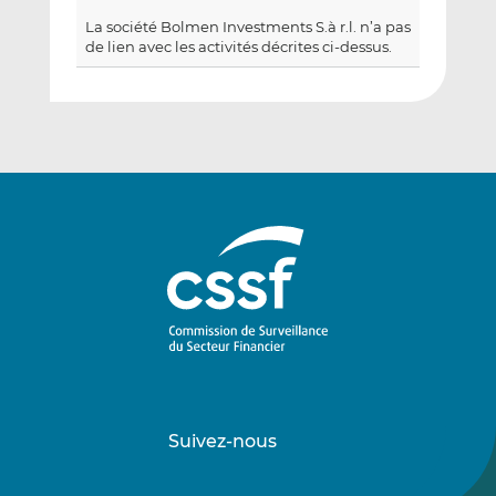
La société Bolmen Investments S.à r.l. n’a pas
de lien avec les activités décrites ci-dessus.
Suivez-nous
Suivez-
Suivez-
nous
nous